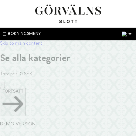
1
BOKNINGSMENY
Skip to main content
Se alla kategorier
Totalpris
:
0
SEK
FORTSÄTT
DEMO VERSION