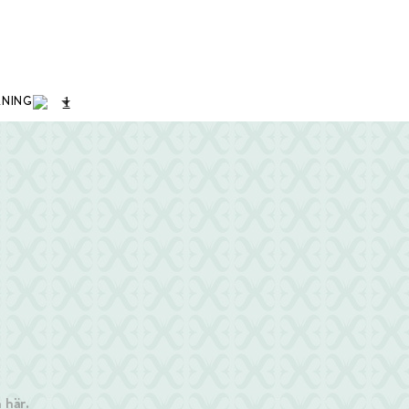
1
KNING
 här.