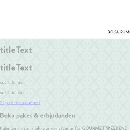
BOKA RUM
titleText
titleText
subTitleText
subTitleText
Skip to main content
Boka paket & erbjudanden
Kalendern visar möjliga ankomstdagar för
GOURMET WEEKEND
.