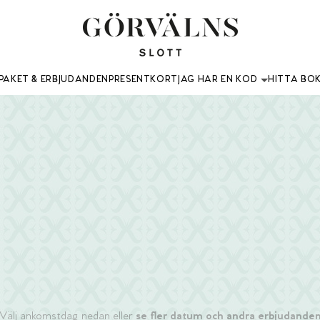
PAKET & ERBJUDANDEN
PRESENTKORT
JAG HAR EN KOD
HITTA BO
 Välj ankomstdag nedan eller
se fler datum och andra erbjudanden